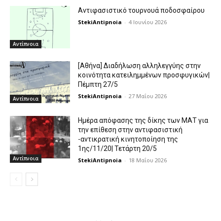
Αντιφασιστικό τουρνουά ποδοσφαίρου
StekiAntipnoia
-
4 Ιουνίου 2026
Αντίπνοια
[Αθήνα] Διαδήλωση αλληλεγγύης στην
κοινότητα κατειλημμένων προσφυγικών|
Πέμπτη 27/5
StekiAntipnoia
-
27 Μαΐου 2026
Αντίπνοια
Ημέρα απόφασης της δίκης των ΜΑΤ για
την επίθεση στην αντιφασιστική
-αντικρατική κινητοποίηση της
1ης/11/20| Τετάρτη 20/5
Αντίπνοια
StekiAntipnoia
-
18 Μαΐου 2026