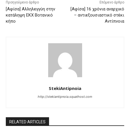
Προηγούμενο άρθρο
Επόμενο άρθρο
[Αφίσα] Αλληλεγγύη στην
[Αφίσα] 16 χρόνια αναρχικό
κατάληψη ΕΚΧ Βοτανικό
– αντιεξουσιαστικό στέκι
κήπο
Αντίπνοια
StekiAntipnoia
http://stekiantipnoia.squathost.com
RELATED ARTICLES