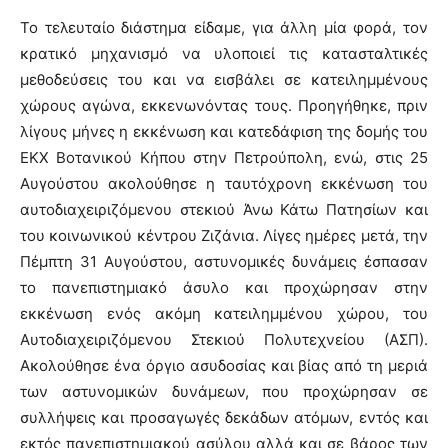
Το τελευταίο διάστημα είδαμε, για άλλη μία φορά, τον
κρατικό μηχανισμό να υλοποιεί τις κατασταλτικές
μεθοδεύσεις του και να εισβάλει σε κατειλημμένους
χώρους αγώνα, εκκενωνόντας τους. Προηγήθηκε, πριν
λίγους μήνες η εκκένωση και κατεδάφιση της δομής του
ΕΚΧ Βοτανικού Κήπου στην Πετρούπολη, ενώ, στις 25
Αυγούστου ακολούθησε η ταυτόχρονη εκκένωση του
αυτοδιαχειριζόμενου στεκιού Άνω Κάτω Πατησίων και
του κοινωνικού κέντρου Ζιζάνια. Λίγες ημέρες μετά, την
Πέμπτη 31 Αυγούστου, αστυνομικές δυνάμεις έσπασαν
το πανεπιστημιακό άσυλο και προχώρησαν στην
εκκένωση ενός ακόμη κατειλημμένου χώρου, του
Αυτοδιαχειριζόμενου Στεκιού Πολυτεχνείου (ΑΣΠ).
Ακολούθησε ένα όργιο ασυδοσίας και βίας από τη μεριά
των αστυνομικών δυνάμεων, που προχώρησαν σε
συλλήψεις και προσαγωγές δεκάδων ατόμων, εντός και
εκτός πανεπιστημιακού ασύλου αλλά και σε βάρος των