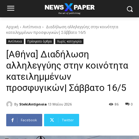
Αρχική
Αντίπνοια
Διαδήλωση αλληλεγγύης στην κοινότητα
κατειλημμένων προσφυγικών| Σάββατο 16/5
Αντίπνοια
Πρόσφατα άρθρα
Χωρίς κατηγορία
[Αθήνα] Διαδήλωση
αλληλεγγύης στην κοινότητα
κατειλημμένων
προσφυγικών| Σάββατο 16/5
By
StekiAntipnoia
13 Μαΐου 2026
86
0
Facebook
Twitter