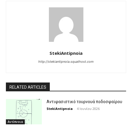
StekiAntipnoia
http://stekiantipnoia.squathost.com
RELATED ARTICLES
Αντιφασιστικό τουρνουά ποδοσφαίρου
StekiAntipnoia
-
4 Ιουνίου 2026
Αντίπνοια