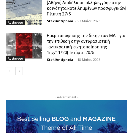
[Αθήνα] Διαδήλωση αλληλεγγύης στην
κοινότητα κατειλημμένων προσφυγικών|
Πέμπτη 27/5
StekiAntipnoia
-
27 Μαΐου 2026
Αντίπνοια
Ημέρα απόφασης της δίκης των ΜΑΤ για
την επίθεση στην αντιφασιστική
-αντικρατική κινητοποίηση της
1ης/11/20| Τετάρτη 20/5
Αντίπνοια
StekiAntipnoia
-
18 Μαΐου 2026
- Advertisment -