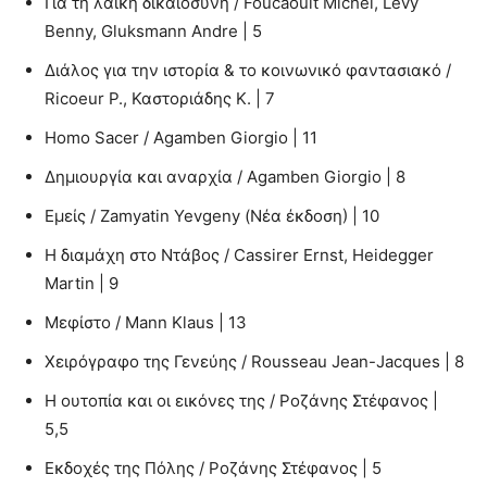
Για τη λαϊκή δικαιοσύνη / Foucaoult Michel, Levy
Benny, Gluksmann Andre | 5
Διάλος για την ιστορία & το κοινωνικό φαντασιακό /
Ricoeur P., Καστοριάδης Κ. | 7
Homo Sacer / Agamben Giorgio | 11
Δημιουργία και αναρχία / Agamben Giorgio | 8
Εμείς / Zamyatin Yevgeny (Νέα έκδοση) | 10
Η διαμάχη στο Ντάβος / Cassirer Ernst, Heidegger
Martin | 9
Μεφίστο / Mann Klaus | 13
Χειρόγραφο της Γενεύης / Rousseau Jean-Jacques | 8
Η ουτοπία και οι εικόνες της / Ροζάνης Στέφανος |
5,5
Εκδοχές της Πόλης / Ροζάνης Στέφανος | 5