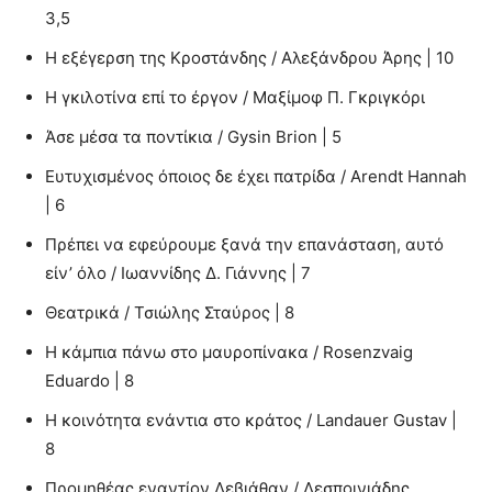
3,5
Η εξέγερση της Κροστάνδης / Αλεξάνδρου Άρης | 10
Η γκιλοτίνα επί το έργον / Μαξίμοφ Π. Γκριγκόρι
Άσε μέσα τα ποντίκια / Gysin Brion | 5
Ευτυχισμένος όποιος δε έχει πατρίδα / Arendt Hannah
| 6
Πρέπει να εφεύρουμε ξανά την επανάσταση, αυτό
είν’ όλο / Ιωαννίδης Δ. Γιάννης | 7
Θεατρικά / Τσιώλης Σταύρος | 8
Η κάμπια πάνω στο μαυροπίνακα / Rosenzvaig
Eduardo | 8
Η κοινότητα ενάντια στο κράτος / Landauer Gustav |
8
Προμηθέας εναντίον Λεβιάθαν / Δεσποινιάδης