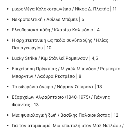
μικροΜέγα Κολοκοτρωνέικο / Νίκος Δ. Πλατής | 11
Νεκροπολιτική / Ασίλλε Μπέμπε | 5
Ελευθεριακά πάθη / Κλαρίτα Καλιμόσιο | 4
Η αρχιτεκτονική ως πεδίο συνύπαρξης / Ηλίας
Παπαγεωργίου | 10
Lucky Strike / Κιμ Στάνλεϊ Ρόμπινσον | 4,5
Επιχείρηση Πρίγκιπας / Μιγκέλ Μπονάσο / Ρομπέρτο
Μπαρντίνι / Λαόυρα Ρεστρέπο | 8
Το σιδερένιο όνειρο / Νόρμαν Σπίνραντ | 13
Εξαρχείων Αλφαβητάριο (1840-1975) / Γιάννης
Φούντας | 13
Μια φυσιολογική ζωή / Βασίλης Παλαιοκώστας | 12
Για τον ατομικισμό. Μια επιστολή στον Μαξ Νετλάου /