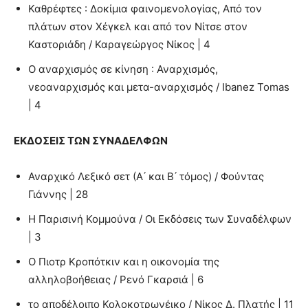
Καθρέφτες : Δοκίμια φαινομενολογίας, Από τον
πλάτων στον Χέγκελ και από τον Νίτσε στον
Καστοριάδη / Καραγεώργος Νίκος | 4
Ο αναρχισμός σε κίνηση : Αναρχισμός,
νεοαναρχισμός και μετα-αναρχισμός / Ibanez Tomas
| 4
ΕΚΔΟΣΕΙΣ ΤΩΝ ΣΥΝΑΔΕΛΦΩΝ
Αναρχικό Λεξικό σετ (Α´ και Β´ τόμος) / Φούντας
Γιάννης | 28
Η Παρισινή Κομμούνα / Οι Εκδόσεις των Συναδέλφων
| 3
Ο Πιοτρ Κροπότκιν και η οικονομία της
αλληλοβοήθειας / Ρενό Γκαρσιά | 6
το αποδέλοιπο Κολοκοτρωνέικο / Νίκος Δ. Πλατής | 11