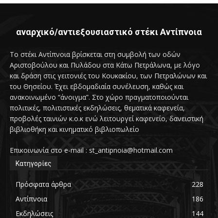
αναρχικό/αντιεξουσιαστικό στέκι Αντίπνοια
Το στέκι Αντίπνοια βρίσκεται στη συμβολή των οδών
Αριστοβούλου και Πυλάδου στα Κάτω Πετράλωνα, με λόγο
και δράση στις γειτονιές του Κουκακίου, των Πετραλώνων και
του Θησείου. Έχει εβδομαδιαία συνέλευση, καθώς και
ανακοινωμένο “άνοιγμα”. Στο χώρο πραγματοποιούνται
πολιτικές, πολιτιστικές εκδηλώσεις, θεματικά καφενεία,
προβολές ταινιών κ.ο.κ ενώ λειτουργεί καφενείο, δανειστική
βιβλιοθήκη και κινηματικό βιβλιοπωλείο
Επικοινωνία στο e-mail : st_antipnoia@hotmail.com
Κατηγορίες
Πρόσφατα άρθρα
228
Αντίπνοια
186
Εκδηλώσεις
144