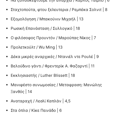
Να ξανασκεφτούμε την αναρχία / Κάρλος Τάιμπο | 6
Σταχτοπούτα, φτου ξελευτερια / Ρεμπέκα Σολνιτ | 8
Εξομολόγηση / Μπακούνιν Μιχαήλ | 13
Ρωσική Επανάσταση / Συλλογικό | 18
Ο φιλόσοφος Προυντόν / Μαρούπας Νίκος | 7
Προλετκούλτ / Wu Ming | 13
Δέκα μικρές αναρχικές / Ντανιέλ ντε Ρουλέ | 9
Βελούδινο γάντι / Φρεντερίκ Α. Φαζαρντί | 11
Εκκλησιαστής / Luther Blissett | 18
Μανιφέστο συνωμοσίας / Μεταφραση: Μανώλης
Ξανθός | 14
Αναταραχή / Λεσλί Καπλάν | 4,5
Στα όπλα / Κίκε Πεινάδο | 6