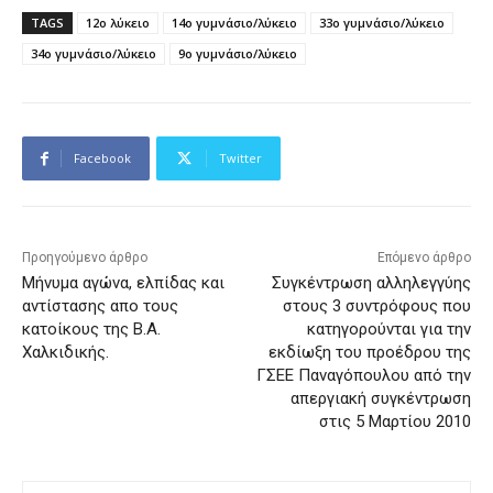
TAGS
12ο λύκειο
14ο γυμνάσιο/λύκειο
33ο γυμνάσιο/λύκειο
34ο γυμνάσιο/λύκειο
9ο γυμνάσιο/λύκειο
Facebook
Twitter
Προηγούμενο άρθρο
Επόμενο άρθρο
Μήνυμα αγώνα, ελπίδας και
Συγκέντρωση αλληλεγγύης
αντίστασης απο τους
στους 3 συντρόφους που
κατοίκους της Β.Α.
κατηγορούνται για την
Χαλκιδικής.
εκδίωξη του προέδρου της
ΓΣΕΕ Παναγόπουλου από την
απεργιακή συγκέντρωση
στις 5 Μαρτίου 2010