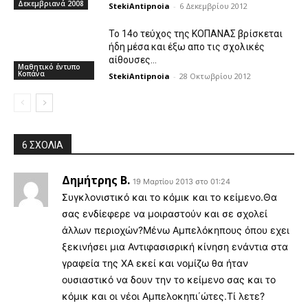
Δεκεμβριανά 2008
StekiAntipnoia
-
6 Δεκεμβρίου 2012
Το 14ο τεύχος της ΚΟΠΑΝΑΣ βρίσκεται
ήδη μέσα και έξω απο τις σχολικές
αίθουσες…
Μαθητικό έντυπο
Κοπάνα
StekiAntipnoia
-
28 Οκτωβρίου 2012
6 ΣΧΟΛΙΑ
Δημήτρης Β.
19 Μαρτίου 2013 στο 01:24
Συγκλονιστικό και το κόμικ και το κείμενο.Θα
σας ενδίεφερε να μοιραστούν και σε σχολεί
άλλων περιοχών?Μένω Αμπελόκηπους όπου εχει
ξεκινήσει μια Αντιφασισρική κίνηση ενάντια στα
γραφεία της ΧΑ εκεί και νομίζω θα ήταν
ουσιαστικό να δουν την το κείμενο σας και το
κόμικ και οι νέοι Αμπελοκηπι΄ώτες.Τί λετε?