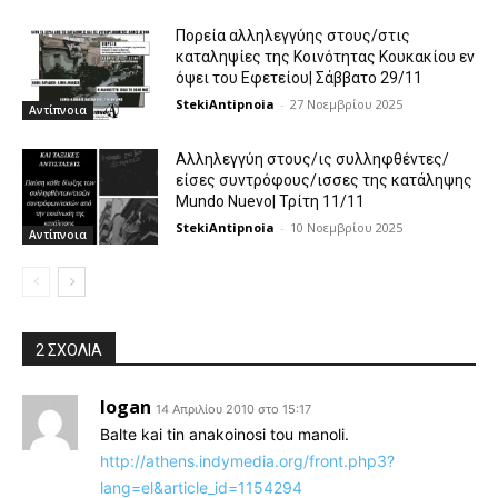
Πορεία αλληλεγγύης στους/στις
καταληψίες της Κοινότητας Κουκακίου εν
όψει του Εφετείου| Σάββατο 29/11
StekiAntipnoia
-
27 Νοεμβρίου 2025
Αντίπνοια
Αλληλεγγύη στους/ις συλληφθέντες/
είσες συντρόφους/ισσες της κατάληψης
Mundo Nuevo| Τρίτη 11/11
StekiAntipnoia
-
10 Νοεμβρίου 2025
Αντίπνοια
2 ΣΧΟΛΙΑ
logan
14 Απριλίου 2010 στο 15:17
Balte kai tin anakoinosi tou manoli.
http://athens.indymedia.org/front.php3?
lang=el&article_id=1154294