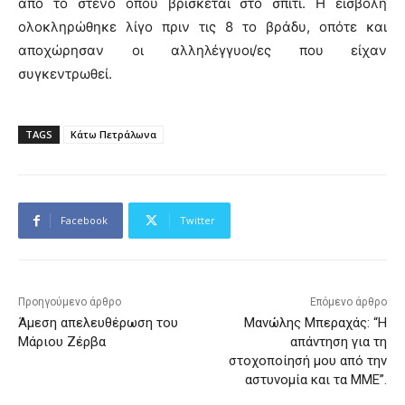
από το στενό όπου βρίσκεται στο σπίτι. Η εισβολή
ολοκληρώθηκε λίγο πριν τις 8 το βράδυ, οπότε και
αποχώρησαν οι αλληλέγγυοι/ες που είχαν
συγκεντρωθεί.
TAGS
Κάτω Πετράλωνα
Facebook
Twitter
Προηγούμενο άρθρο
Επόμενο άρθρο
Άμεση απελευθέρωση του
Μανώλης Μπεραχάς: “Η
Μάριου Ζέρβα
απάντηση για τη
στοχοποίησή μου από την
αστυνομία και τα ΜΜΕ”.