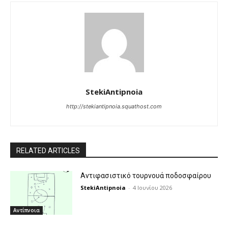
StekiAntipnoia
http://stekiantipnoia.squathost.com
RELATED ARTICLES
Αντιφασιστικό τουρνουά ποδοσφαίρου
StekiAntipnoia
-
4 Ιουνίου 2026
Αντίπνοια