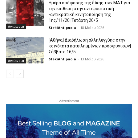
Ημέρα απόφασης της δίκης των ΜΑΤ για
την επίθεση στην αντιφασιστική
-αντικρατική κινητοποίηση της
1ης/11/20| Τετάρτη 20/5
Αντίπνοια
StekiAntipnoia
-
18 Μαΐου 2026
[Αθήνα] Διαδήλωση αλληλεγγύης στην
κοινότητα κατειλημμένων προσφυγικών|
Σάββατο 16/5
StekiAntipnoia
-
13 Μαΐου 2026
Αντίπνοια
- Advertisment -