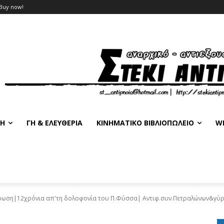
Buy now!
ΣΗ
ΓΗ & ΕΛΕΥΘΕΡΊΑ
ΚΙΝΗΜΑΤΙΚΌ ΒΙΒΛΙΟΠΩΛΕΊΟ
WE
τρωση|12χρόνια απ'τη δολοφονία του Π.Φύσσα| Αντιφ.συν.Πετραλώνων&γύ