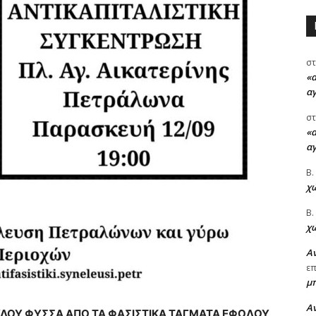
στ
«α
α
στ
«α
α
Β.
χώ
Β.
χώ
Αν
ε
μ
Αν
ΥΛΟΥ ΦΥΣΣΑ ΑΠΟ ΤΑ ΦΑΣΙΣΤΙΚΑ ΤΑΓΜΑΤΑ ΕΦΟΔΟΥ