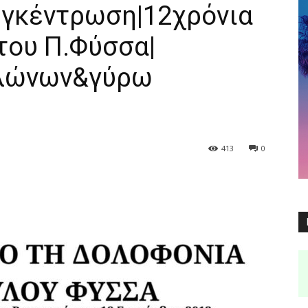
υγκέντρωση|12χρόνια
του Π.Φύσσα|
αλώνων&γύρω
413
0