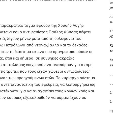
ε
μ
A/
A
 παρακρατικό τάγμα εφόδου της Χρυσής Αυγής
A/
ρατσίνι και ο αντιφασίστας Παύλος Φύσσας πέφτει
A
ιά, λίγους μήνες μετά από τη δολοφονία του
ω Πετράλωνα από νεοναζί αλλά και τα δεκάδες
Κ
τ
στες το διάστημα εκείνο που πραγματοποιούσαν οι
ε, έτσι και σήμερα, σε συνθήκες ακραίας
Κ
 καπιταλισμός επιχειρούν να ανασύρουν για ακόμη
τ
τις τρύπες που τους είχαν χώσει οι αντιφασίστες/
στ
γώνας των προηγούμενων ετών. Το κυρίαρχο σύστημα
στ
 αντεπαναστατική του εφεδρεία, να λειτουργήσει ως
ιστέκονται για να αναχαιτίσει τους κοινωνικούς και
Δη
ους και όσες εξακολουθούν να συμμετέχουν σε
Δη
m