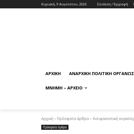
Κυριακή, 9 Αυγούστου, 2026
Σύνδεση / Εγγραφή
ΑΡΧΙΚΉ
ΑΝΑΡΧΙΚΉ ΠΟΛΙΤΙΚΉ ΟΡΓΆΝΩ
ΜΝΉΜΗ – ΑΡΧΕΊΟ
Αρχική
Πρόσφατα άρθρα
Αντιφασιστική συγκέν
Πρόσφατα άρθρα