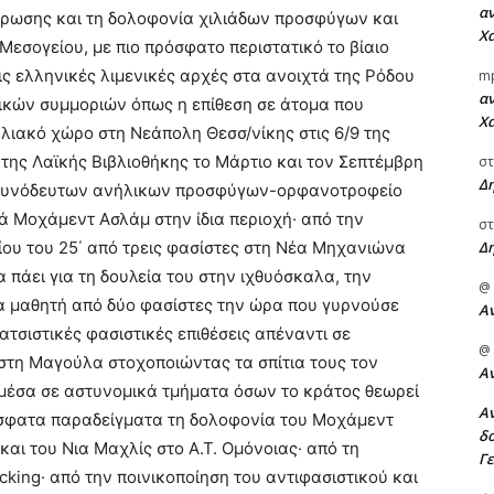
αν
τρωσης και τη δολοφονία χιλιάδων προσφύγων και
Χα
εσογείου, με πιο πρόσφατο περιστατικό το βίαιο
ς ελληνικές λιμενικές αρχές στα ανοιχτά της Ρόδου
m
αν
ιστικών συμμοριών όπως η επίθεση σε άτομα που
Χα
λιακό χώρο στη Νεάπολη Θεσσ/νίκης στις 6/9 της
 της Λαϊκής Βιβλιοθήκης το Μάρτιο και τον Σεπτέμβρη
στ
Δ
ς ασυνόδευτων ανήλικων προσφύγων-ορφανοτροφείο
ρά Μοχάμεντ Ασλάμ στην ίδια περιοχή· από την
στ
Δ
ίου του 25΄ από τρεις φασίστες στη Νέα Μηχανιώνα
πάει για τη δουλεία του στην ιχθυόσκαλα, την
@
τα μαθητή από δύο φασίστες την ώρα που γυρνούσε
Α
ρατσιστικές φασιστικές επιθέσεις απέναντι σε
@
στη Μαγούλα στοχοποιώντας τα σπίτια τους τον
Α
ς μέσα σε αστυνομικά τμήματα όσων το κράτος θεωρεί
Αν
σφατα παραδείγματα τη δολοφονία του Μοχάμεντ
δο
και του Νια Μαχλίς στο Α.Τ. Ομόνοιας· από τη
Γ
king· από την ποινικοποίηση του αντιφασιστικού και