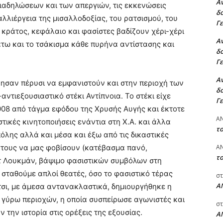
Αν
ιαδηλώσεων και των απεργιών, τις εκκενώσεις
δο
αλλιέργεια της μισαλλοδοξίας, του ρατσισμού, του
Γ
κράτος, κεφάλαιο και φασίστες βαδίζουν χέρι-χέρι
Αν
τω και το τσάκισμα κάθε πυρήνα αντίστασης και
δο
Γ
Αν
ίρησαν πέρυσι να εμφανιστούν και στην περιοχή των
δο
τιεξουσιαστικό στέκι Αντίπνοια. Το στέκι είχε
Γ
008 από τάγμα εφόδου της Χρυσής Αυγής και έκτοτε
A
τικές κινητοποιήσεις ενάντια στη Χ.Α. και άλλα
τ
όλης αλλά και μέσα και έξω από τις δικαστικές
A
ς τους να μας φοβίσουν (κατέβασμα πανό,
τ
 Λουκμάν, βάψιμο φασιστικών συμβόλων στη
σταθούμε απλοί θεατές, όσο το φασιστικό τέρας
στ
Α
Έτσι, με άμεσα αντανακλαστικά, δημιουργήθηκε η
γύρω περιοχών, η οποία συσπείρωσε αγωνιστές και
στ
την ιστορία στις ορέξεις της εξουσίας.
Α