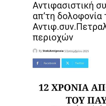
Αντιφασιστική σ
απ’τη δολοφονία 
Αντιφ.συν.Πετρ
περιοχών
By
StekiAntipnoia
5 Σεπτεμβρίου 2025
Facebook
Twitter