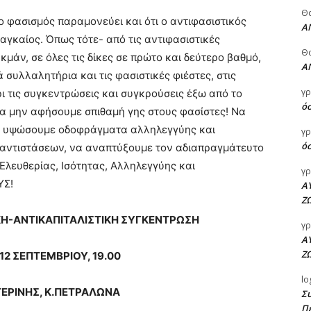
Θ
ο φασισμός παραμονεύει και ότι ο αντιφασιστικός
Α
γκαίος. Όπως τότε- από τις αντιφασιστικές
Θ
κμάν, σε όλες τις δίκες σε πρώτο και δεύτερο βαθμό,
Α
ά συλλαλητήρια και τις φασιστικές φιέστες, στις
γρ
ρι τις συγκεντρώσεις και συγκρούσεις έξω από το
όσ
, να μην αφήσουμε σπιθαμή γης στους φασίστες! Να
να υψώσουμε οδοφράγματα αλληλεγγύης και
γρ
όσ
 αντιστάσεων, να αναπτύξουμε τον αδιαπραγμάτευτο
Ελευθερίας, Ισότητας, Αλληλεγγύης και
γρ
ΥΣ!
Α
Ζ
ΚΗ-ΑΝΤΙΚΑΠΙΤΑΛΙΣΤΙΚΗ ΣΥΓΚΕΝΤΡΩΣΗ
γρ
Α
Ζ
2 ΣΕΠΤΕΜΒΡΙΟΥ, 19.00
lo
ΑΤΕΡΙΝΗΣ, Κ.ΠΕΤΡΑΛΩΝΑ
Σ
Π