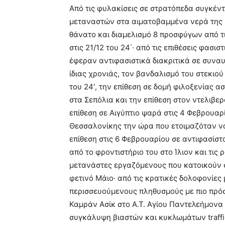
Από τις φυλακίσεις σε στρατόπεδα συγκέν
μεταναστών στα αιματοβαμμένα νερά της Μ
θάνατο και διαμελισμό 8 προσφύγων από τι
στις 21/12 του 24΄· από τις επιθέσεις φασ
έφεραν αντιφασιστικά διακριτικά σε συναυ
ίδιας χρονιάς, τον βανδαλισμό του στεκιού
του 24′, την επίθεση σε δομή φιλοξενία
στα Σεπόλια και την επίθεση στον ντελιβε
επίθεση σε Αιγύπτιο ψαρά στις 4 Φεβρουαρ
Θεσσαλονίκης την ώρα που ετοιμαζόταν να 
επίθεση στις 6 Φεβρουαρίου σε αντιφασίσ
από το φροντιστήριο του στο Ίλιον και τις 
μετανάστες εργαζόμενους που κατοικούν 
φετινό Μάιο· από τις κρατικές δολοφονίε
περισσευούμενους πληθυσμούς με πιο πρό
Καμράν Ασίκ στο Α.Τ. Αγίου Παντελεήμονα 
συγκάλυψη βιαστών και κυκλωμάτων traffic