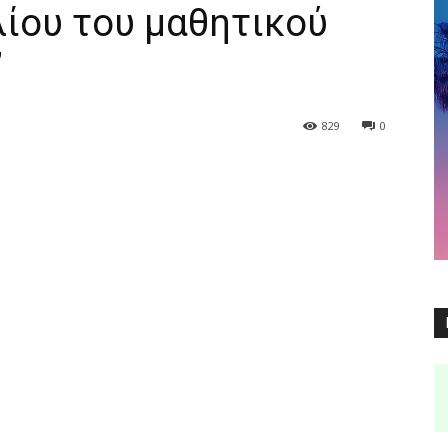
ίου του μαθητικού
”
829
0