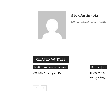
StekiAntipnoia
http://stekiantipnoia.squat
RELATED ARTICLES
Μαθητικό έντυπο Κοπάνα
Καταλήψεις
ΚΟΠΑΝΑ τεύχος 16ο…
Η KOPANA π
τους λόγου