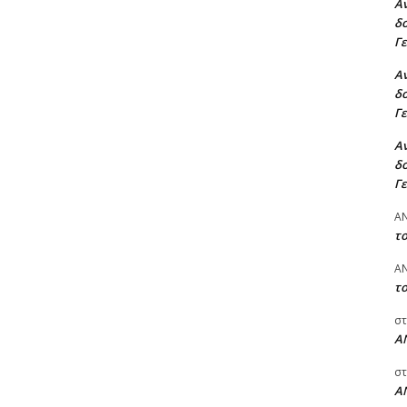
Αν
δο
Γ
Αν
δο
Γ
Αν
δο
Γ
A
τ
A
τ
στ
Α
στ
Α