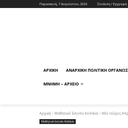
Παρασκευή, 7 Αυγούστου, 2026
Σύνδεση / Εγγραφή
ΑΡΧΙΚΉ
ΑΝΑΡΧΙΚΉ ΠΟΛΙΤΙΚΉ ΟΡΓΆΝΩ
ΜΝΉΜΗ – ΑΡΧΕΊΟ
Αρχική
Μαθητικό έντυπο Κοπάνα
Νέο τεύχος Απρ
Μαθητικό έντυπο Κοπάνα