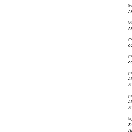
Θ
Α
Θ
Α
γρ
όσ
γρ
όσ
γρ
Α
Ζ
γρ
Α
Ζ
lo
Σ
Π