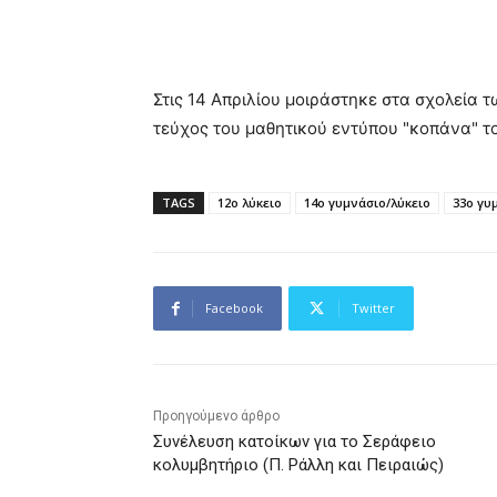
Στις 14 Απριλίου μοιράστηκε στα σχολεία τ
τεύχος του μαθητικού εντύπου "κοπάνα" το 
TAGS
12ο λύκειο
14ο γυμνάσιο/λύκειο
33ο γυ
Facebook
Twitter
Προηγούμενο άρθρο
Συνέλευση κατοίκων για το Σεράφειο
κολυμβητήριο (Π. Ράλλη και Πειραιώς)