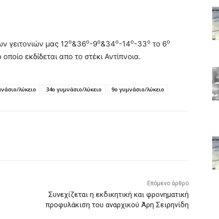
ο
ο
ο
ο
ο
ο
ο
ων γειτονιών μας 12
&36
-9
&34
-14
-33
το 6
οποίο εκδίδεται απο το στέκι Αντίπνοια.
μνάσιο/λύκειο
34ο γυμνάσιο/λύκειο
9ο γυμνάσιο/λύκειο
Επόμενο άρθρο
Συνεχίζεται η εκδικητική και φρονηματική
προφυλάκιση του αναρχικού Άρη Σειρηνίδη