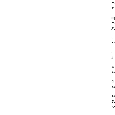
αν
Χα
m
αν
Χα
στ
Δ
στ
Δ
@
Α
@
Α
Αν
δο
Γ