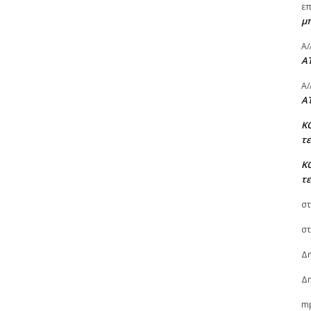
ε
μ
A/
A
A/
A
Κ
τ
Κ
τ
στ
στ
Δη
Δη
m