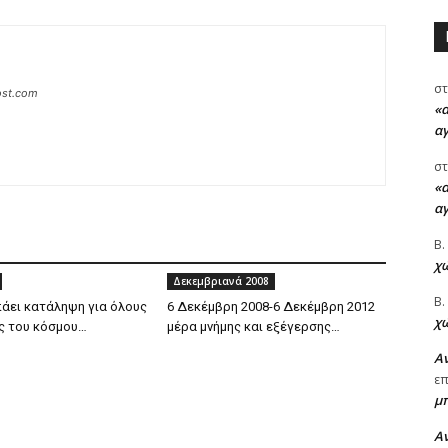
στ
host.com
«α
α
στ
«α
α
Β.
χώ
Δεκεμβριανά 2008
Β.
άει κατάληψη για όλους
6 Δεκέμβρη 2008-6 Δεκέμβρη 2012
χώ
ς του κόσμου…
μέρα μνήμης και εξέγερσης…
Αν
ε
μ
Αν