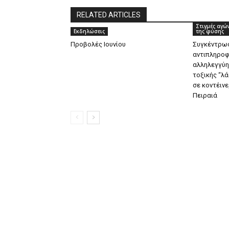
RELATED ARTICLES
Στιγμές αγώ
Εκδηλώσεις
της φύσης
Προβολές Ιουνίου
Συγκέντρω
αντιπληροφ
αλληλεγγύη
τοξικής “λά
σε κοντέινε
Πειραιά