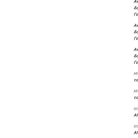
Αν
δο
Γ
Αν
δο
Γ
Αν
δο
Γ
A
τ
A
τ
στ
Α
στ
Α