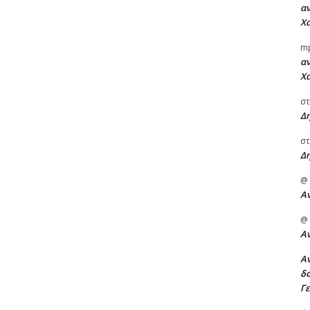
αν
Χα
m
αν
Χα
στ
Δ
στ
Δ
@
Α
@
Α
Αν
δο
Γ