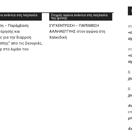
να ενάντια στη λεηλασία
Στιγμές αγώνα ενάντια στη λεηλασία
της φύσης
ση – Παρέμβαση
ΣΥΓΚΕΝΤΡΩΣΗ – ΠΑΡΕΜΒΣΗ
στ
όρησης και
ΑΛΛΗΛΕΓΓΥΗΣ στον αγώνα στη
«α
ς για την διαρροή
Χαλκιδική
α
σπης” απο τις Σκουριές,
στ
ρ στο λιμάνι του
«α
α
Β.
χώ
Β.
χώ
Αν
ε
μ
Αν