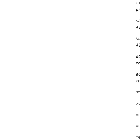
ε
μ
A/
A
A/
A
Κ
τ
Κ
τ
στ
στ
Δη
Δη
m