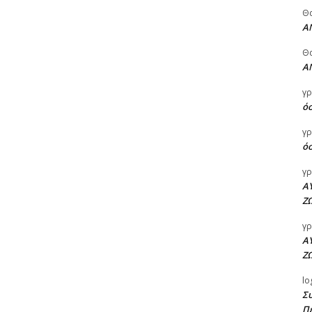
Θ
Α
Θ
Α
γρ
όσ
γρ
όσ
γρ
Α
Ζ
γρ
Α
Ζ
lo
Σ
Π