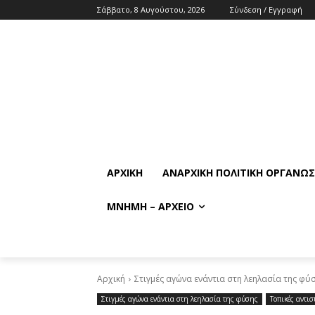
Σάββατο, 8 Αυγούστου, 2026
Σύνδεση / Εγγραφή
ΑΡΧΙΚΉ
ΑΝΑΡΧΙΚΉ ΠΟΛΙΤΙΚΉ ΟΡΓΆΝΩ
ΜΝΉΜΗ – ΑΡΧΕΊΟ
Αρχική
Στιγμές αγώνα ενάντια στη λεηλασία της φύ
Στιγμές αγώνα ενάντια στη λεηλασία της φύσης
Τοπικές αντισ