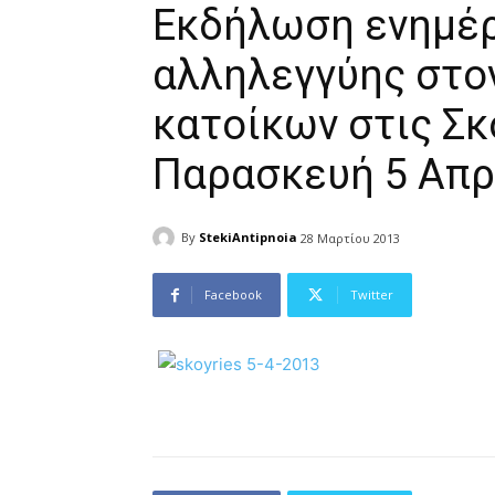
Εκδήλωση ενημέ
αλληλεγγύης στο
κατοίκων στις Σκ
Παρασκευή 5 Απρι
By
StekiAntipnoia
28 Μαρτίου 2013
Facebook
Twitter