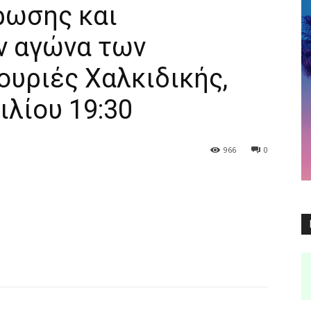
ρωσης και
ν αγώνα των
ουριές Χαλκιδικής,
λίου 19:30
966
0