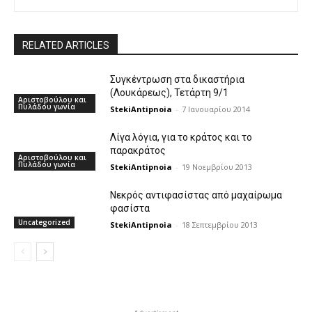
RELATED ARTICLES
Συγκέντρωση στα δικαστήρια
(Λουκάρεως), Τετάρτη 9/1
Αριστοβούλου και
Πυλάδου γωνία
StekiAntipnoia
-
7 Ιανουαρίου 2014
Λίγα λόγια, για το κράτος και το
παρακράτος
Αριστοβούλου και
Πυλάδου γωνία
StekiAntipnoia
-
19 Νοεμβρίου 2013
Νεκρός αντιφασίστας από μαχαίρωμα
φασίστα
Uncategorized
StekiAntipnoia
-
18 Σεπτεμβρίου 2013