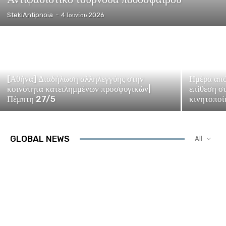
StekiAntipnoia
-
4 Ιουνίου 2026
[Αθήνα] Διαδήλωση αλληλεγγύης στην
Ημέρα από
κοινότητα κατειλημμένων προσφυγικών|
επίθεση σ
Πέμπτη 27/5
κινητοποί
GLOBAL NEWS
All