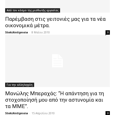
Από τον κόσμο της μισθωτής εργασίας
Παρέμβαση στις γειτονιές μας για τα νέα
οικονομικά μέτρα.
StekiAntipnoia
-
8 Μαΐου 2010
0
Για την αλληλεγγύη
Μανώλης Μπεραχάς: “Η απάντηση για τη
στοχοποίησή μου από την αστυνομία και
τα ΜΜΕ”.
StekiAntipnoia
-
15 Απριλίου 2010
0