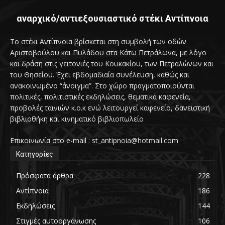
αναρχικό/αντιεξουσιαστικό στέκι Αντίπνοια
Το στέκι Αντίπνοια βρίσκεται στη συμβολή των οδών
Αριστοβούλου και Πυλάδου στα Κάτω Πετράλωνα, με λόγο
και δράση στις γειτονιές του Κουκακίου, των Πετραλώνων και
του Θησείου. Έχει εβδομαδιαία συνέλευση, καθώς και
ανακοινωμένο “άνοιγμα”. Στο χώρο πραγματοποιούνται
πολιτικές, πολιτιστικές εκδηλώσεις, θεματικά καφενεία,
προβολές ταινιών κ.ο.κ ενώ λειτουργεί καφενείο, δανειστική
βιβλιοθήκη και κινηματικό βιβλιοπωλείο
Επικοινωνία στο e-mail : st_antipnoia@hotmail.com
Κατηγορίες
Πρόσφατα άρθρα
228
Αντίπνοια
186
Εκδηλώσεις
144
Στιγμές αυτοοργάνωσης
106