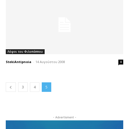
Λόφοι του Φιλοπάππου
StekiAntipnoia
-
14 Αυγούστου 2008
0
3
4
5
- Advertisment -